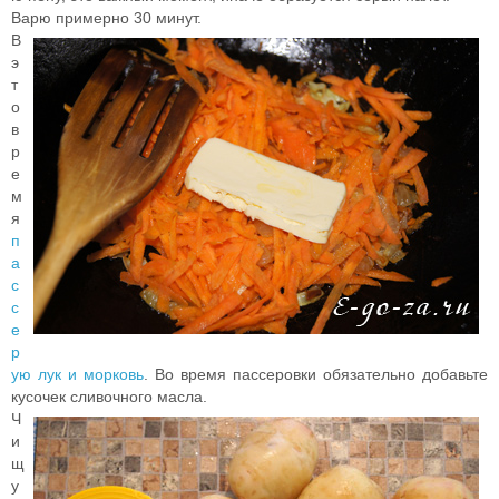
Варю примерно 30 минут.
В
э
т
о
в
р
е
м
я
п
а
с
с
е
р
ую лук и морковь
. Во время пассеровки обязательно добавьте
кусочек сливочного масла.
Ч
и
щ
у