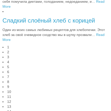
себя помучила диетами, голоданием, недоеданием, и
…
Read
More
Сладкий слоёный хлеб с корицей
Один из моих самых любимых рецептов для хлебопечки. Этот
хлеб за своё очевидное сходство мы в шутку прозвали
…
Read
More
1
2
3
4
5
6
7
8
9
10
11
12
13