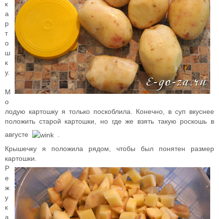
к
а
р
т
о
ш
к
у.
М
о
лодую картошку я только поскоблила. Конечно, в суп вкуснее
положить старой картошки, но где же взять такую роскошь в
августе
.
Крышечку я положила рядом, чтобы был понятен размер
картошки.
Р
е
ж
у
к
а