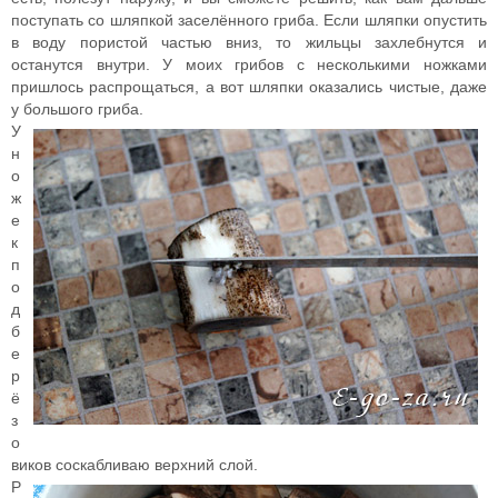
поступать со шляпкой заселённого гриба. Если шляпки опустить
в воду пористой частью вниз, то жильцы захлебнутся и
останутся внутри. У моих грибов с несколькими ножками
пришлось распрощаться, а вот шляпки оказались чистые, даже
у большого гриба.
У
н
о
ж
е
к
п
о
д
б
е
р
ё
з
о
виков соскабливаю верхний слой.
Р