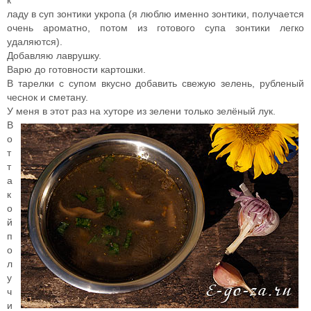
к
ладу в суп зонтики укропа (я люблю именно зонтики, получается
очень ароматно, потом из готового супа зонтики легко
удаляются).
Добавляю лаврушку.
Варю до готовности картошки.
В тарелки с супом вкусно добавить свежую зелень, рубленый
чеснок и сметану.
У меня в этот раз на хуторе из зелени только зелёный лук.
В
о
т
т
а
к
о
й
п
о
л
у
ч
и