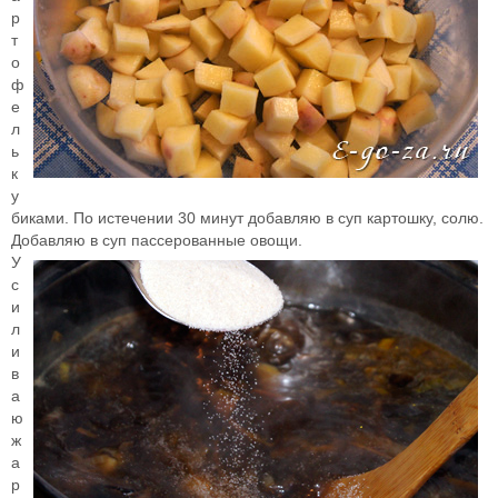
р
т
о
ф
е
л
ь
к
у
биками. По истечении 30 минут добавляю в суп картошку, солю.
Добавляю в суп пассерованные овощи.
У
с
и
л
и
в
а
ю
ж
а
р