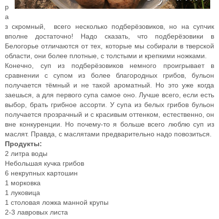
р
а
з скромный, всего несколько подберёзовиков, но на супчик
вполне достаточно! Надо сказать, что подберёзовики в
Белогорье отличаются от тех, которые мы собирали в тверской
области, они более плотные, с толстыми и крепкими ножками.
Конечно, суп из подберёзовиков немного проигрывает в
сравнении с супом из более благородных грибов, бульон
получается тёмный и не такой ароматный. Но это уже когда
заешься, а для первого супа самое оно. Лучше всего, если есть
выбор, брать грибное ассорти. У супа из белых грибов бульон
получается прозрачный и с красивым оттенком, естественно, он
вне конкуренции. Но почему-то я больше всего люблю суп из
маслят. Правда, с маслятами предварительно надо повозиться.
Продукты:
2 литра воды
Небольшая кучка грибов
6 некрупных картошин
1 морковка
1 луковица
1 столовая ложка манной крупы
2-3 лавровых листа