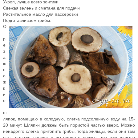
Укроп, лучше всего зонтики
Свежая зелень и сметана для подачи
Растительное масло для пассеровки
Подготавливаем грибы.
О
т
р
е
з
а
ю
н
о
ж
к
и
о
т
ш
ляпок, помещаю в холодную, слегка подсоленную воду на 15-
20 минут. Шляпки должны быть пористой частью вверх. Можно
ненадолго слегка притопить грибы, тогда жильцы, если они там
есть, полезут наружу, и вы сможете решить, как вам дальше