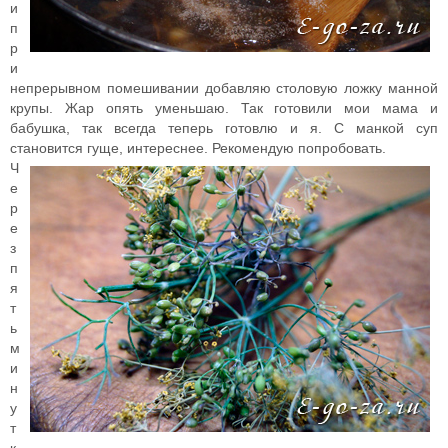
и
п
р
и
непрерывном помешивании добавляю столовую ложку манной
крупы. Жар опять уменьшаю. Так готовили мои мама и
бабушка, так всегда теперь готовлю и я. С манкой суп
становится гуще, интереснее. Рекомендую попробовать.
Ч
е
р
е
з
п
я
т
ь
м
и
н
у
т