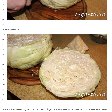
х
у
ш
е
ч
ный пласт.
В
е
р
х
у
ш
е
ч
н
у
ю
ч
а
с
т
ь оставляем для салатов. Здесь самые тонкие и сочные листья.