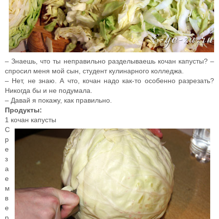
– Знаешь, что ты неправильно разделываешь кочан капусты? –
спросил меня мой сын, студент кулинарного колледжа.
– Нет, не знаю. А что, кочан надо как-то особенно разрезать?
Никогда бы и не подумала.
– Давай я покажу, как правильно.
Продукты:
1 кочан капусты
С
р
е
з
а
е
м
в
е
р