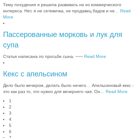
Тему похудения я решила развивать не из коммерческого
интереса. Нет, я не сетевичка, не продавец бадов и не
…
Read
More
Пассерованные морковь и лук для
супа
Статья написана по просьбе сына. ~~~
Read More
Кекс с апельсином
Дело было вечером, делать было нечего… Апельсиновый кекс -
это как раз то, что нужно для вечернего чая. Он
…
Read More
1
2
3
4
5
6
7