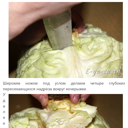
Широким ножом под углом делаем четыре глубоких
пересекающихся надреза вокруг кочерыжки.
У
д
а
л
я
е