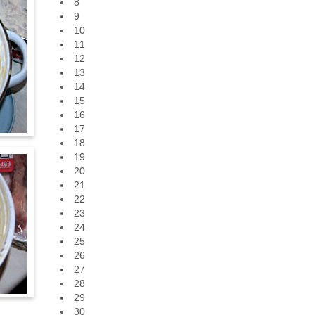
8
9
10
11
12
13
14
15
16
17
18
19
20
21
22
23
24
25
26
27
28
29
30