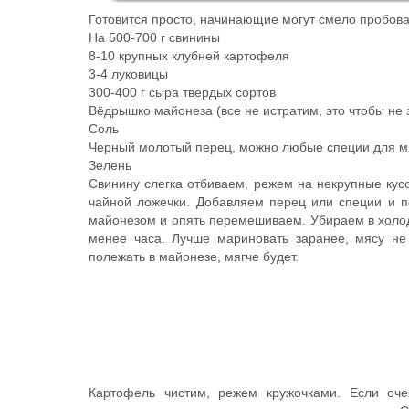
Готовится просто, начинающие могут смело пробова
На 500-700 г свинины
8-10 крупных клубней картофеля
3-4 луковицы
300-400 г сыра твердых сортов
Вёдрышко майонеза
(все не истратим, это чтобы не
Соль
Черный молотый перец, можно любые специи для 
Зелень
Свинину слегка отбиваем, режем на некрупные кусо
чайной ложечки. Добавляем перец или специи и 
майонезом и опять перемешиваем. Убираем в холо
менее часа. Лучше мариновать заранее, мясу не
полежать в майонезе, мягче будет.
Картофель чистим, режем кружочками. Если оче