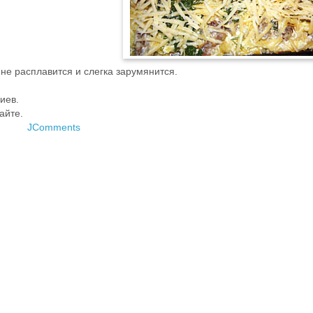
 не расплавится и слегка зарумянится.
иев.
айте.
JComments