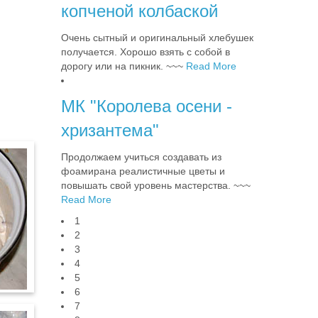
копченой колбаской
Очень сытный и оригинальный хлебушек
получается. Хорошо взять с собой в
дорогу или на пикник. ~~~
Read More
МК "Королева осени -
хризантема"
Продолжаем учиться создавать из
фоамирана реалистичные цветы и
повышать свой уровень мастерства. ~~~
Read More
1
2
3
4
5
6
7