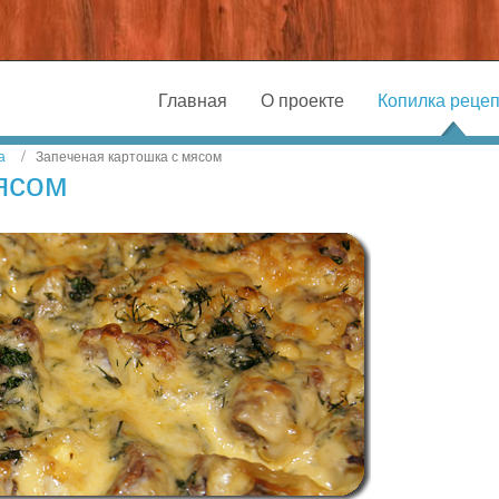
Главная
О проекте
Копилка реце
а
Запеченая картошка с мясом
ясом