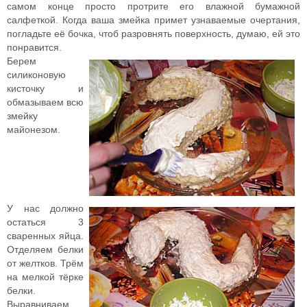
самом конце просто протрите его влажной бумажной
салфеткой. Когда ваша змейка примет узнаваемые очертания,
погладьте её бочка, чтоб разровнять поверхность, думаю, ей это
понравится.
Берем
силиконовую
кисточку и
обмазываем всю
змейку
майонезом.
У нас должно
остаться 3
сваренных яйца.
Отделяем белки
от желтков. Трём
на мелкой тёрке
белки.
Выравниваем