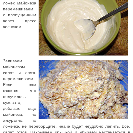
ложек майонеза
перемешиваем
с пропущенным
через пресс
чесноком.
Заливаем
майонезом
салат и опять
перемешиваем.
Если вам
кажется, что
получилось
суховато,
добавьте еще
майонеза, но
аккуратно, по
ложечке, не переборщите, иначе будет неудобно лепить. Все,
салат готов. Накрываем крышкой и убираем настаиваться в