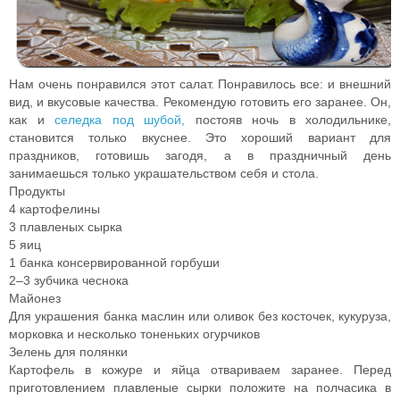
Нам очень понравился этот салат. Понравилось все: и внешний
вид, и вкусовые качества. Рекомендую готовить его заранее. Он,
как и
селедка под шубой,
постояв ночь в холодильнике,
становится только вкуснее. Это хороший вариант для
праздников, готовишь загодя, а в праздничный день
занимаешься только украшательством себя и стола.
Продукты
4 картофелины
3 плавленых сырка
5 яиц
1 банка консервированной горбуши
2–3 зубчика чеснока
Майонез
Для украшения
банка маслин или оливок без косточек
,
кукуруза
,
морковка
и
несколько тоненьких огурчиков
Зелень для полянки
Картофель в кожуре и яйца отвариваем заранее. Перед
приготовлением плавленые сырки положите на полчасика в