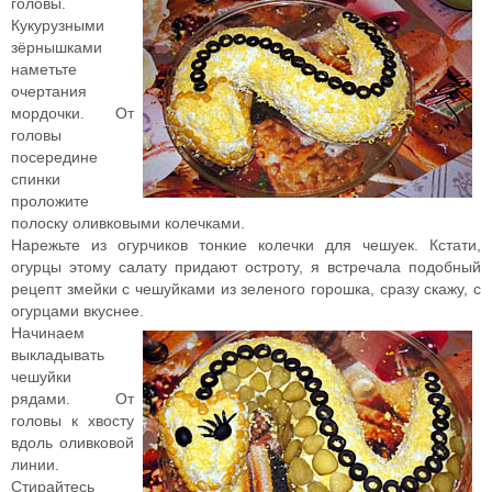
головы.
Кукурузными
зёрнышками
наметьте
очертания
мордочки. От
головы
посередине
спинки
проложите
полоску оливковыми колечками.
Нарежьте из огурчиков тонкие колечки для чешуек. Кстати,
огурцы этому салату придают остроту, я встречала подобный
рецепт змейки с чешуйками из зеленого горошка, сразу скажу, с
огурцами вкуснее.
Начинаем
выкладывать
чешуйки
рядами. От
головы к хвосту
вдоль оливковой
линии.
Стирайтесь