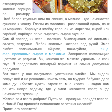
отсортировать
колечки огурцов
по размеру.
Чтоб более крупные шли по спинке, а мелкие - где начинается
сужение к хвосту. Глазки из маслинки, разрезанной вдоль, язык
из морковки. Коронуем змейку короной из морковки, сырой или
варёной, варёную легче вырезать, сырая вкуснее.
Самый последний этап - полянка. Выкладываем её листьями
салата, петрушки. Любой зеленью, которая под рукой. Змея
любит полакомиться яйцами, пожалуйста, -
яйца,
фаршированные сыром и морковью
. Завершаем композицию
цветами из редиски. Вы, конечно же, можете украсить на свой
вкус. Я предложила нехитрый вариант из самых доступных
продуктов.
Вот такая у нас получилась упитанная змейка. Мы сидели
вокруг неё и не решались начать есть, но мудрая бабушка дала
команду: «Хватит ждать, отрежьте мне хвост», - задав нам
решать новую задачку, где у змеи кончается хвост, а где
начинается туловище.
Желаю вам всего доброго! Пусть ваш праздник пройдёт весело,
а Новый Год принесёт исполнение заветных желаний!
Приятного аппетита!