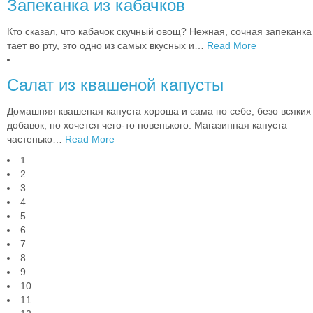
Запеканка из кабачков
Кто сказал, что кабачок скучный овощ? Нежная, сочная запеканка
тает во рту, это одно из самых вкусных и
…
Read More
Салат из квашеной капусты
Домашняя квашеная капуста хороша и сама по себе, безо всяких
добавок, но хочется чего-то новенького. Магазинная капуста
частенько
…
Read More
1
2
3
4
5
6
7
8
9
10
11