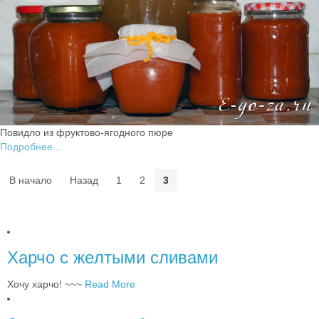
Повидло из фруктово-ягодного пюре
Подробнее...
В начало
Назад
1
2
3
Харчо с жeлтыми сливами
Хочу харчо! ~~~
Read More