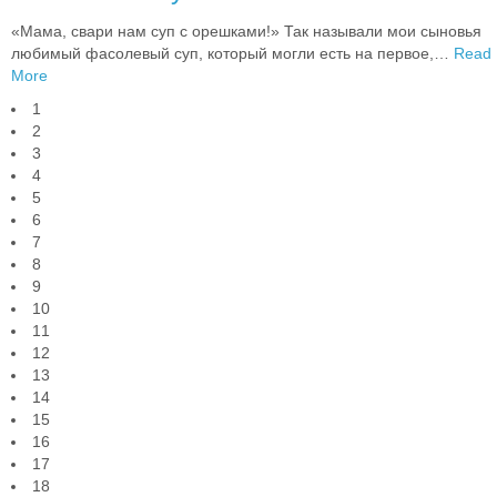
«Мама, свари нам суп с орешками!» Так называли мои сыновья
любимый фасолевый суп, который могли есть на первое,
…
Read
More
1
2
3
4
5
6
7
8
9
10
11
12
13
14
15
16
17
18