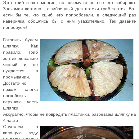
Этот гриб знают многие, но почему-то не все его собирают.
Знакомая картина - сшибленный для потехи гриб зонтик. Вот
если бы те, кто сшиб, его попробовали, в следующий раз
наверняка обошлись бы с ним уважительно. Так давайте
попробуем!
Готовить будем
шляпку. Как
правило, гриб
зонтик довольно
чистый и не
нуждается в
промывании.
Достаточно
ножом слегка
поскоблить
верхнюю часть
шляпки.
Аккуратно, чтобы не повредить пластинки, разрезаем шляпку на
4 части.
Опускаем в
кипящую воду
на пару минут и