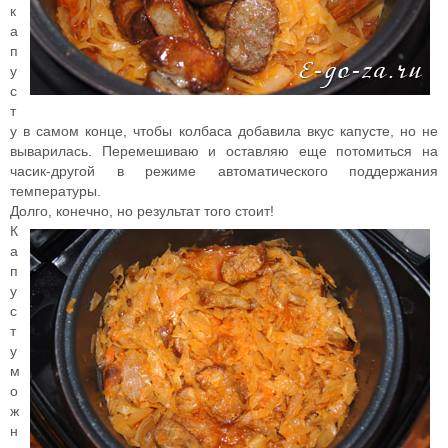
к
а
п
у
с
т
у в самом конце, чтобы колбаса добавила вкус капусте, но не
выварилась. Перемешиваю и оставляю еще потомиться на
часик-другой в режиме автоматического поддержания
температуры.
Долго, конечно, но результат того стоит!
К
а
п
у
с
т
у
м
о
ж
н