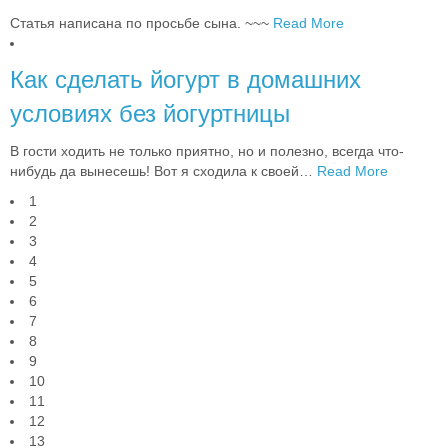
Статья написана по просьбе сына. ~~~
Read More
Как сделать йогурт в домашних
условиях без йогуртницы
В гости ходить не только приятно, но и полезно, всегда что-
нибудь да вынесешь! Вот я сходила к своей
…
Read More
1
2
3
4
5
6
7
8
9
10
11
12
13