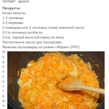
пройдёт
.
Продукты:
Кочан капусты
1-2 луковицы
1-2 морковки
2 помидора или 2 столовые ложки томатной пасты
0,5 кг копченых колбасок
Соль, черный молотый перец по вкусу
Растительное масло для пассеровки
Включаю мультиварку на режим «Жарка» (FRY).
Н
а
д
н
о
к
а
с
т
р
ю
л