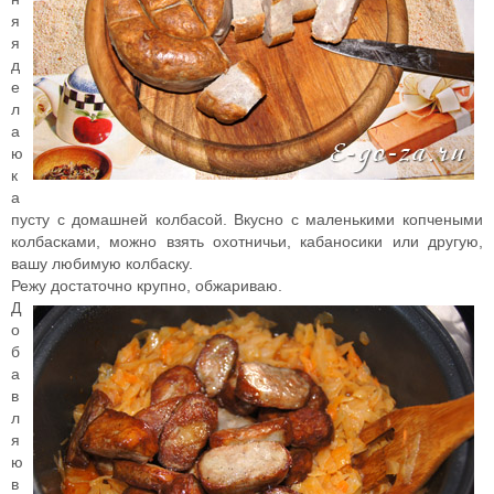
я
я
д
е
л
а
ю
к
а
пусту с домашней колбасой. Вкусно с маленькими копчеными
колбасками, можно взять охотничьи, кабаносики или другую,
вашу любимую колбаску.
Режу достаточно крупно, обжариваю.
Д
о
б
а
в
л
я
ю
в