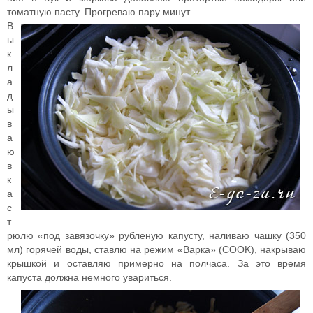
томатную пасту. Прогреваю пару минут.
В
ы
к
л
а
д
ы
в
а
ю
в
к
а
с
т
рюлю «под завязочку» рубленую капусту, наливаю чашку (350
мл) горячей воды, ставлю на режим «Варка» (COOK), накрываю
крышкой и оставляю примерно на полчаса. За это время
капуста должна немного увариться.