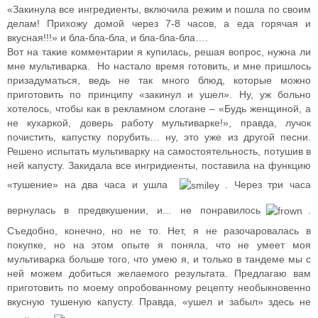
«Закинула все ингредиенты, включила режим и пошла по своим
делам! Прихожу домой через 7-8 часов, а еда горячая и
вкусная!!!» и бла-бла-бла, и бла-бла-бла….
Вот на такие комментарии я купилась, решая вопрос, нужна ли
мне мультиварка. Но настало время готовить, и мне пришлось
призадуматься, ведь не так много блюд, которые можно
приготовить по принципу «закинул и ушел». Ну, уж больно
хотелось, чтобы как в рекламном слогане – «Будь женщиной, а
не кухаркой, доверь работу мультиварке!», правда, лучок
почистить, капустку порубить… ну, это уже из другой песни.
Решено испытать мультиварку на самостоятельность, потушив в
ней капусту. Закидала все ингридиенты, поставила на функцию
«тушение» на два часа и ушла
. Через три часа
вернулась в предвкушении, и... не понравилось
.
Съедобно, конечно, но не то. Нет, я не разочаровалась в
покупке, но на этом опыте я поняла, что не умеет моя
мультиварка больше того, что умею я, и только в тандеме мы с
ней можем добиться желаемого результата. Предлагаю вам
приготовить по моему опробованному рецепту необыкновенно
вкусную тушеную капусту. Правда, «ушел и забыл» здесь не