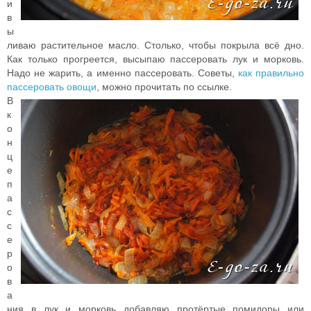
и
в
ы
ливаю растительное масло. Столько, чтобы покрыла всё дно.
Как только прогреется, высыпаю пассеровать лук и морковь.
Надо не жарить, а именно пассеровать. Советы,
как правильно
пассеровать овощи
, можно прочитать по ссылке.
В
к
о
н
ц
е
п
а
с
с
е
р
о
в
а
ния в лук и морковь добавляю протёртые помидоры или