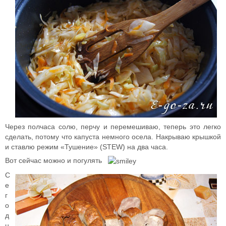
Через полчаса солю, перчу и перемешиваю, теперь это легко
сделать, потому что капуста немного осела. Накрываю крышкой
и ставлю режим «Тушение» (STEW) на два часа.
Вот сейчас можно и погулять
С
е
г
о
д
н